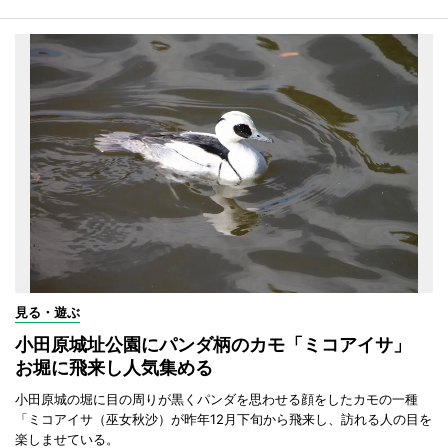
見る・遊ぶ
小田原城址公園にパンダ柄のカモ「ミコアイサ」
お堀に飛来し人気集める
小田原城の堀に目の周りが黒くパンダを思わせる顔をしたカモの一種
「ミコアイサ（巫女秋沙）が昨年12月下旬から飛来し、訪れる人の目を
楽しませている。