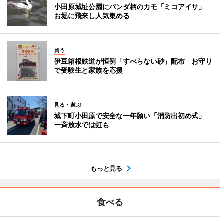
小田原城址公園にパンダ柄のカモ「ミコアイサ」
お堀に飛来し人気集める
買う
伊豆箱根鉄道が恒例「すべらない砂」配布 お守り
で受験生と家族を応援
見る・遊ぶ
城下町小田原で安全な一年願い「消防出初め式」
一斉放水では虹も
もっと見る
食べる