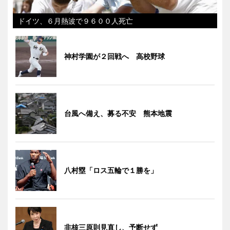
ドイツ、６月熱波で９６００人死亡
神村学園が２回戦へ 高校野球
台風へ備え、募る不安 熊本地震
八村塁「ロス五輪で１勝を」
非核三原則見直し、予断せず