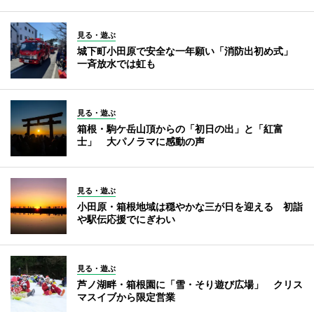
見る・遊ぶ
城下町小田原で安全な一年願い「消防出初め式」
一斉放水では虹も
見る・遊ぶ
箱根・駒ケ岳山頂からの「初日の出」と「紅富
士」 大パノラマに感動の声
見る・遊ぶ
小田原・箱根地域は穏やかな三が日を迎える 初詣
や駅伝応援でにぎわい
見る・遊ぶ
芦ノ湖畔・箱根園に「雪・そり遊び広場」 クリス
マスイブから限定営業