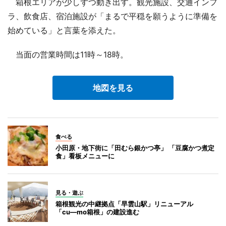
箱根エリアが少しずつ動き出す。観光施設、交通インフ
ラ、飲食店、宿泊施設が「まるで平穏を願うように準備を
始めている」と言葉を添えた。
当面の営業時間は11時～18時。
地図を見る
食べる
小田原・地下街に「田むら銀かつ亭」 「豆腐かつ煮定
食」看板メニューに
見る・遊ぶ
箱根観光の中継拠点「早雲山駅」リニューアル
「cu―mo箱根」の建設進む