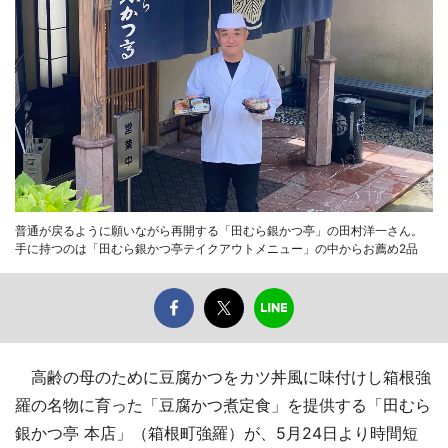
普通が戻るように願いながら再開する「田むら銀かつ亭」の田村洋一さん。
手に持つのは「田むら銀かつ亭テイクアウトメニュー」の中からお薦め2品
高齢の母のために豆腐かつをカツ丼風に味付けし箱根強
羅の名物に育った「豆腐かつ煮定食」を提供する「田むら
銀かつ亭 本店」（箱根町強羅）が、5月24日より時間短