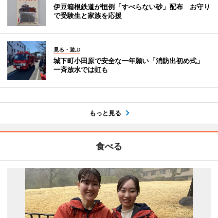
伊豆箱根鉄道が恒例「すべらない砂」配布 お守り
で受験生と家族を応援
見る・遊ぶ
城下町小田原で安全な一年願い「消防出初め式」
一斉放水では虹も
もっと見る
食べる