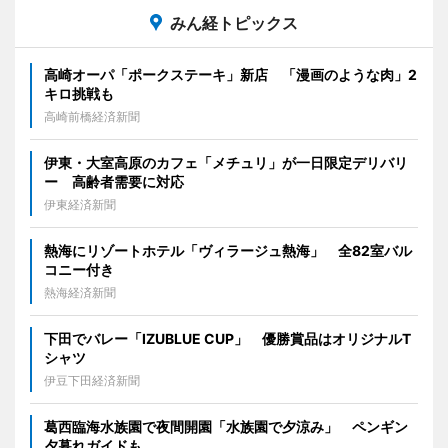
みん経トピックス
高崎オーパ「ポークステーキ」新店 「漫画のような肉」2
キロ挑戦も
高崎前橋経済新聞
伊東・大室高原のカフェ「メチュリ」が一日限定デリバリ
ー 高齢者需要に対応
伊東経済新聞
熱海にリゾートホテル「ヴィラージュ熱海」 全82室バル
コニー付き
熱海経済新聞
下田でバレー「IZUBLUE CUP」 優勝賞品はオリジナルT
シャツ
伊豆下田経済新聞
葛西臨海水族園で夜間開園「水族園で夕涼み」 ペンギン
夕暮れガイドも