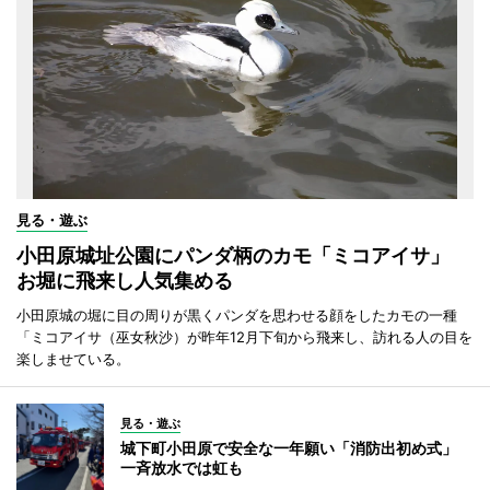
見る・遊ぶ
小田原城址公園にパンダ柄のカモ「ミコアイサ」
お堀に飛来し人気集める
小田原城の堀に目の周りが黒くパンダを思わせる顔をしたカモの一種
「ミコアイサ（巫女秋沙）が昨年12月下旬から飛来し、訪れる人の目を
楽しませている。
見る・遊ぶ
城下町小田原で安全な一年願い「消防出初め式」
一斉放水では虹も