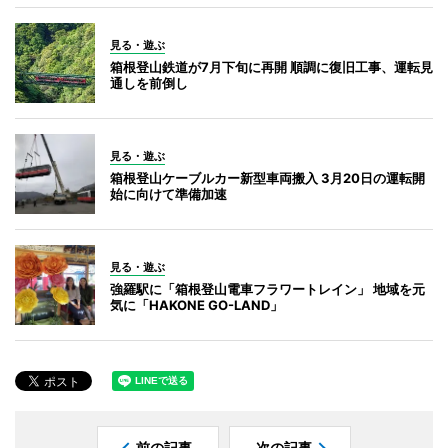
見る・遊ぶ
箱根登山鉄道が7月下旬に再開 順調に復旧工事、運転見
通しを前倒し
見る・遊ぶ
箱根登山ケーブルカー新型車両搬入 3月20日の運転開
始に向けて準備加速
見る・遊ぶ
強羅駅に「箱根登山電車フラワートレイン」 地域を元
気に「HAKONE GO-LAND」
前の記事
次の記事