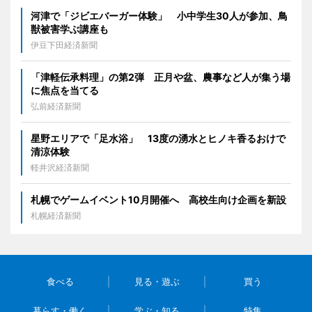
河津で「ジビエバーガー体験」 小中学生30人が参加、鳥
獣被害学ぶ講座も
伊豆下田経済新聞
「津軽伝承料理」の第2弾 正月や盆、農事など人が集う場
に焦点を当てる
弘前経済新聞
星野エリアで「足水浴」 13度の湧水とヒノキ香るおけで
清涼体験
軽井沢経済新聞
札幌でゲームイベント10月開催へ 高校生向け企画を新設
札幌経済新聞
食べる
見る・遊ぶ
買う
暮らす・働く
学ぶ・知る
特集