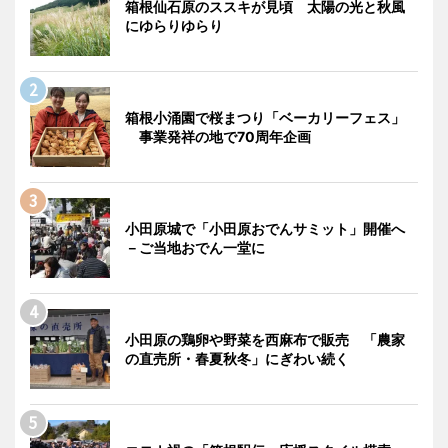
箱根仙石原のススキが見頃 太陽の光と秋風
にゆらりゆらり
箱根小涌園で桜まつり「ベーカリーフェス」
事業発祥の地で70周年企画
小田原城で「小田原おでんサミット」開催へ
－ご当地おでん一堂に
小田原の鶏卵や野菜を西麻布で販売 「農家
の直売所・春夏秋冬」にぎわい続く