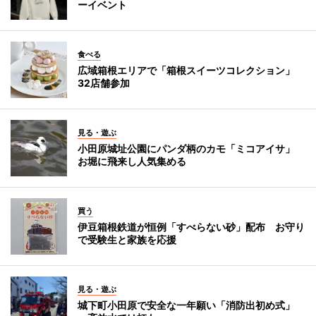
ーイベント
食べる
広域箱根エリアで「箱根スイーツコレクション」
32店舗参加
見る・遊ぶ
小田原城址公園にパンダ柄のカモ「ミコアイサ」
お堀に飛来し人気集める
買う
伊豆箱根鉄道が恒例「すべらない砂」配布 お守り
で受験生と家族を応援
見る・遊ぶ
城下町小田原で安全な一年願い「消防出初め式」