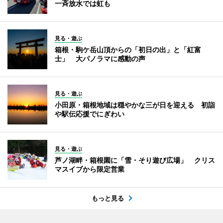
一斉放水では虹も
見る・遊ぶ
箱根・駒ケ岳山頂からの「初日の出」と「紅富
士」 大パノラマに感動の声
見る・遊ぶ
小田原・箱根地域は穏やかな三が日を迎える 初詣
や駅伝応援でにぎわい
見る・遊ぶ
芦ノ湖畔・箱根園に「雪・そり遊び広場」 クリス
マスイブから限定営業
もっと見る